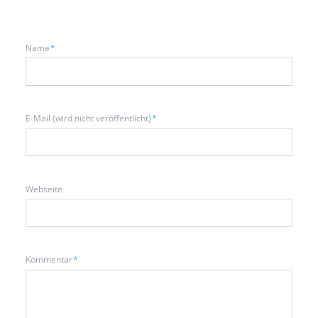
Pflichtfeld
Name
*
Pflichtfeld
E-Mail (wird nicht veröffentlicht)
*
Webseite
Pflichtfeld
Kommentar
*