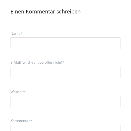
Einen Kommentar schreiben
Pflichtfeld
Name
*
Pflichtfeld
E-Mail (wird nicht veröffentlicht)
*
Webseite
Pflichtfeld
Kommentar
*